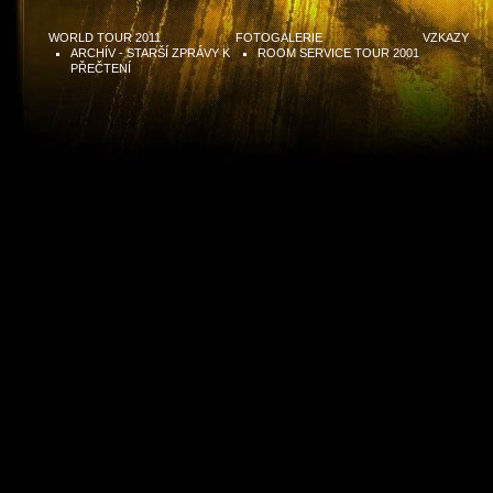
WORLD TOUR 2011
FOTOGALERIE
VZKAZY
ARCHÍV - STARŠÍ ZPRÁVY K
ROOM SERVICE TOUR 2001
PŘEČTENÍ