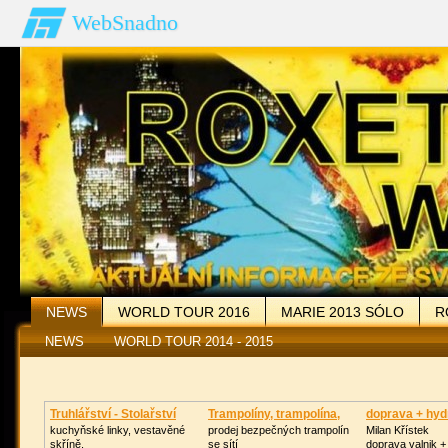
WebSnadno
NEWS
WORLD TOUR 2016
MARIE 2013 SÓLO
R
NEWS
WORLD TOUR 2011
WORLD TOUR 2014 - 2015
FOTOGALERIE
VZKAZY
OD
Truhlářství - Stolařství
Trampolíny, trampolína,
doprava + hyd
kuchyňské linky, vestavěné
prodej bezpečných trampolín
Milan Křístek
skříně,
se sítí
doprava valnik + 