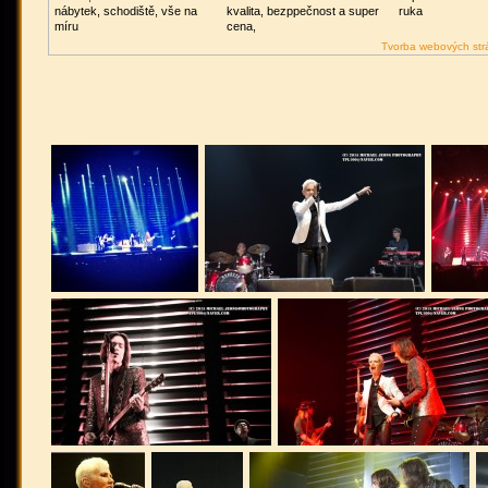
nábytek, schodiště, vše na
kvalita, bezppečnost a super
ruka
míru
cena,
Tvorba webových str