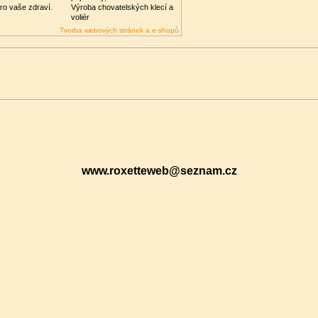
pro vaše zdraví.
Výroba chovatelských klecí a
voliér
Tvorba webových stránek a e-shopů
www.roxetteweb@seznam.cz