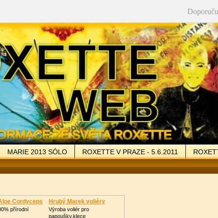
Doporuču
MARIE 2013 SÓLO
ROXETTE V PRAZE - 5.6.2011
ROXETT
LERIE
VZKAZY
ODKAZY
KONTAKT
 Aloe Cordyceps
Hrubý Marek voliéry
00% přírodní
Výroba voliér pro
papoušky,klece