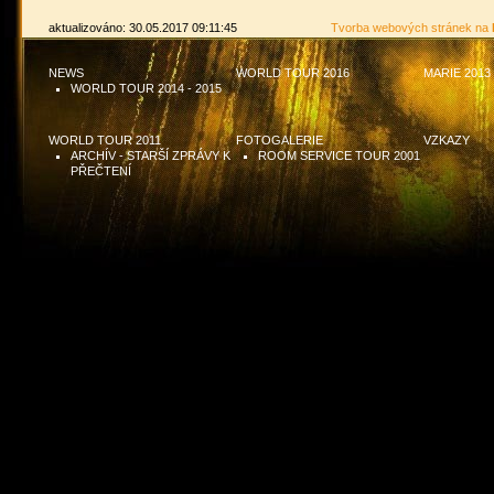
aktualizováno: 30.05.2017 09:11:45
Tvorba webových stránek na
NEWS
WORLD TOUR 2016
MARIE 2013
WORLD TOUR 2014 - 2015
WORLD TOUR 2011
FOTOGALERIE
VZKAZY
ARCHÍV - STARŠÍ ZPRÁVY K
ROOM SERVICE TOUR 2001
PŘEČTENÍ