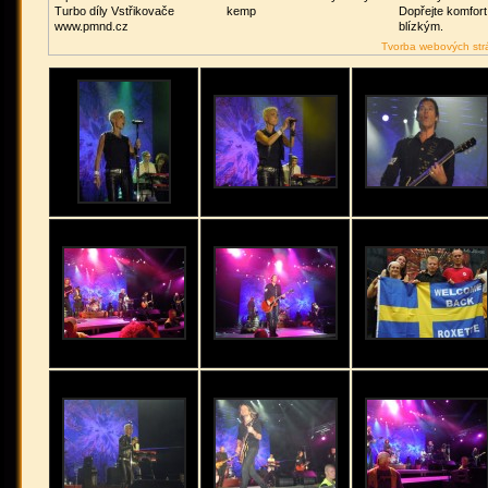
Turbo díly Vstřikovače
kemp
Dopřejte komfor
www.pmnd.cz
blízkým.
Tvorba webových str