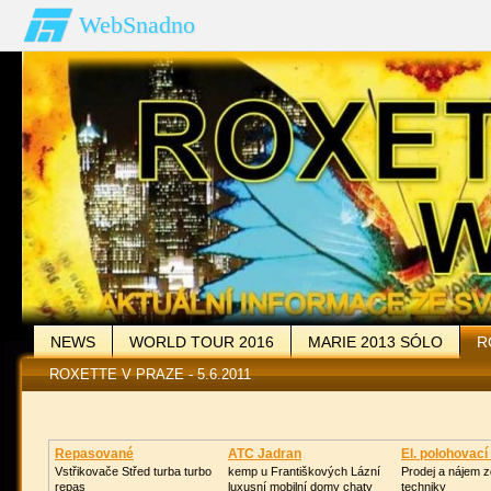
WebSnadno
NEWS
WORLD TOUR 2016
MARIE 2013 SÓLO
R
ROXETTE V PRAZE - 5.6.2011
WORLD TOUR 2011
FOTOGALERIE
VZKAZY
OD
Repasované
ATC Jadran
El. polohovací
Turbodmychadlo
Vstřikovače Střed turba turbo
kemp u Františkových Lázní
Prodej a nájem z
repas
luxusní mobilní domy chaty
techniky