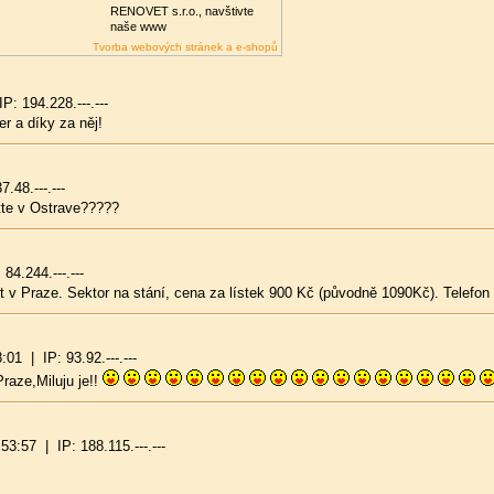
RENOVET s.r.o., navštivte
naše www
Tvorba webových stránek a e-shopů
: 194.228.---.---
 a díky za něj!
.48.---.---
tte v Ostrave?????
4.244.---.---
rt v Praze. Sektor na stání, cena za lístek 900 Kč (původně 1090Kč). Telefon
01 | IP: 93.92.---.---
raze,Miluju je!!
3:57 | IP: 188.115.---.---