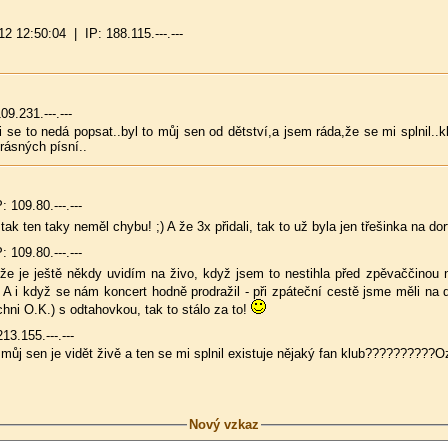
 12:50:04 | IP: 188.115.---.---
9.231.---.---
i se to nedá popsat..byl to můj sen od dětství,a jsem ráda,že se mi splnil..
krásných písní..
109.80.---.---
ak ten taky neměl chybu! ;) A že 3x přidali, tak to už byla jen třešinka na dor
109.80.---.---
že je ještě někdy uvidím na živo, když jsem to nestihla před zpěvaččinou 
A i když se nám koncert hodně prodražil - při zpáteční cestě jsme měli na d
chni O.K.) s odtahovkou, tak to stálo za to!
3.155.---.---
o můj sen je vidět živě a ten se mi splnil existuje nějaký fan klub???????
Nový vzkaz