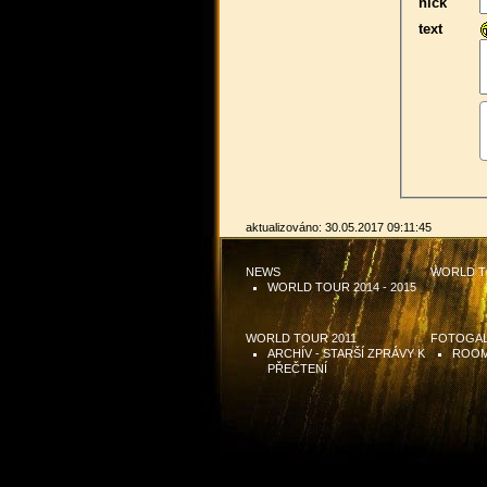
nick
text
aktualizováno: 30.05.2017 09:11:45
NEWS
WORLD T
WORLD TOUR 2014 - 2015
WORLD TOUR 2011
FOTOGAL
ARCHÍV - STARŠÍ ZPRÁVY K
ROOM
PŘEČTENÍ