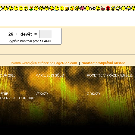
26
4
+
0
devět =
Vyplňte kontrolu proti SPAMu.
Tvorba webových stránek na
PageRide.com
|
Nahlásit protiprávní obsah!
OUR 2016
MARIE 2013 SÓLO
ROXETTE V PRAZE - 5.6.2011
ERIE
VZKAZY
ODKAZY
 SERVICE TOUR 2001