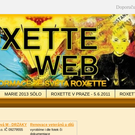
Doporuču
MARIE 2013 SÓLO
ROXETTE V PRAZE - 5.6.2011
ROXETT
LERIE
VZKAZY
ODKAZY
KONTAKT
vá M - DRŽÁKY
Renovace veteránů a dílů
.o. IČ 09279555
vyrobíme i dle fotek či
dokumentace