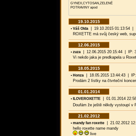
GYNEX,CYTOSAN,ZELENÉ
POTRAVINY apod
19.10.2015
| 19.10.2015 01:13:54 | IP
• Váš Olda
ROXETTE má svůj český web, super
12.06.2015
| 12.06.2015 20:15:44 | IP: 37
• zuza
Vi nekdo jaka je predkapela u Roxe
18.05.2015
| 18.05.2015 13:44:43 | IP: 8
• Honza
Prodám 2 lístky na čtvrteční konce
01.01.2014
| 01.01.2014 22:58:
• ILOVEROXETTE
Doufám že ještě někdy vystoupí v P
21.02.2012
| 21.02.2012 12:5
• mandy fan roxette
hello roxette name mandy
live