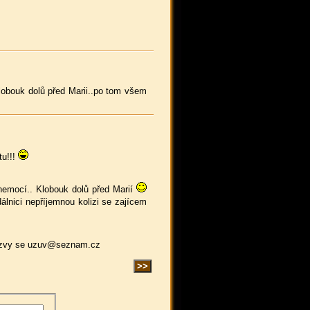
klobouk dolů před Marii..po tom všem
tu!!!
nemocí.. Klobouk dolů před Marií
álnici nepříjemnou kolizi se zajícem
???Ozvy se uzuv@seznam.cz