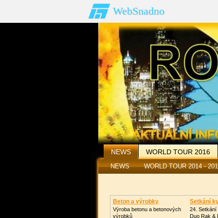
WebSnadno
NEWS
WORLD TOUR 2016
NEWS
WORLD TOUR 2011
WORLD TOUR 2014 - 201
FOTOGA
Beton a výrobky
Setkání ky
Výroba betonu a betonových
24. Setkání 
výrobků
Duo Rak & 