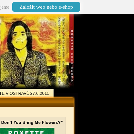
Založit web nebo e-shop
jeme
E V OSTRAVĚ 27.6.2011
 Don’t You Bring Me Flowers?”