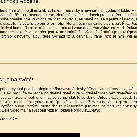
oucnosti Roxette.
ood Karma" poskytl několik rozhovorů německým novinářům a vystoupil taktéž v k
lastně příčinou zrušeného turné, které mělo v těchto dnech probíhat. Per tak učinil 
právu vyvrátil. "Ne, rakovina se Marii nevrátila, nicméně bojuje s jejími následky, 
 oko, ale největší problém je její noha, která ji velmi omezuje v pohybu". Říká Per
finitivní konec Roxette tahle situace nemusí znamenat. Vše záleží na Marii. Pokud 
de Per pokračovat v práci, jelikož ho skládání nových písní baví a je pravděpo
á promo k novému albu, které vychází již 3. června. V rámci toto je nyní Per 
s" je na světě!
půl od vydání prvního singlu z připravované desky "Good Karma" vyšlo na svět také
. Řekl bych, že se jedná po dlouhé době o velmi zdařilé video bez zbytečných
 vypráví jakýsi příběh o tom, že co se má stát, to se stane. Video ukazuje osudy lid
h...ale i o shledání syna a otce..."prostě se to stane"! Marie na videu zpívá n
 vystřídala dva kostými. Nutno říct, že v červeném jí to moc "sekne"! Per oblékl 
ií. Celé video má na svědomí režisér Tobias Nordquist....bravo!
 video ZDE: