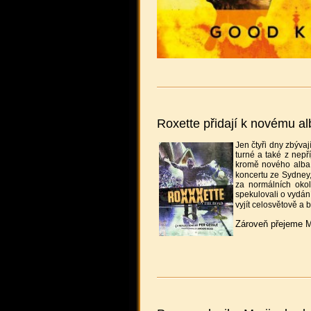
Roxette přidají k novému alb
Jen čtyři dny zbýva
turné a také z nepř
kromě nového alba, 
koncertu ze Sydney,
za normálních okol
spekulovali o vydán
vyjít celosvětově a 
Zároveň přejeme M