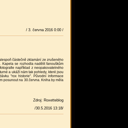
/ 3. června 2016 0:00 /
i alespoň částečně zklamání ze zrušeného
ou. Kapela se rozhodla nadělit fanouškům
fotografie například z neopakovatelného
turné a ukáží nám tak pohledy, které jsou
ávku "rox historie". Původní informace
tum posunout na 30.června. Kniha by měla
Zdroj: Roxetteblog
/30.5.2016 13:18/