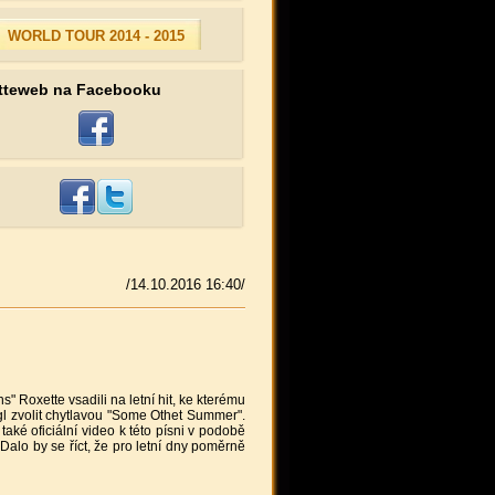
WORLD TOUR 2014 - 2015
tteweb na Facebooku
/14.10.2016 16:40/
" Roxette vsadili na letní hit, ke kterému
ngl zvolit chytlavou "Some Othet Summer".
také oficiální video k této písni v podobě
alo by se říct, že pro letní dny poměrně