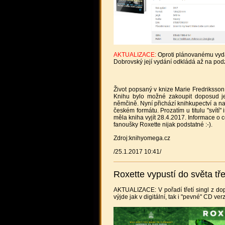
AKTUALIZACE:
Oproti plánovanému vydán
Dobrovský její vydání odkládá až na pod
Život popsaný v knize Marie Fredriksson
Knihu bylo možné zakoupit doposud je
němčině. Nyní přichází knihkupectví a na
českém formátu. Prozatím u titulu "svítí
měla kniha vyjít 28.4.2017. Informace o
fanoušky Roxette nijak podstatné :-).
Zdroj:knihyomega.cz
/25.1.2017 10:41/
Roxette vypustí do světa třet
AKTUALIZACE: V pořadí třetí singl z do
výjde jak v digitální, tak i "pevné" CD verz