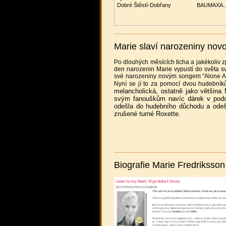
Dobré Štěstí-Dobřany
BAUMAXA..
Marie slaví narozeniny novo
Po dlouhých měsících ticha a jakékoliv z
den narozenin Marie vypustí do světa svů
své narozeniny novým songem "Alone Aga
Nyní se jí to za pomocí dvou hudební
melancholická, ostatně jako většina 
svým fanouškům navíc dárek v podobě
odešla do hudebního důchodu a odešl
zrušené turné Roxette.
Biografie Marie Fredriksson 