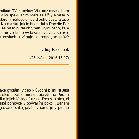
rátkém TV interview. Víc, než nové album
díky spekulacím, které se šířily a mluvilo
které jí nedovolují už dlouhé cesty a živé
. Na otázku, jak to bude dál s Roxette Per
se na to bude cítit, není vyloučeno, že v
dobné, že bude vydávat nové věci sólově.
na cestách a věnuje se propagaci právě
zdroj: Facebook
/26.května 2016 16:17/
 oficiální video k úvodní písni "It Just
 efektů a zaměřuje se opravdu na Pera a
í a jejich lásky ať už od těch školních, či
a velké pohovce v obývacím pokoji. Během
tygrované sako, jak ho známe již z promo