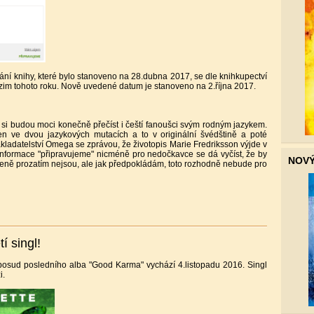
í knihy, které bylo stanoveno na 28.dubna 2017, se dle knihkupectví
zim tohoto roku. Nově uvedené datum je stanoveno na 2.října 2017.
 si budou moci konečně přečíst i čeští fanoušci svým rodným jazykem.
n ve dvou jazykových mutacích a to v originální švédštině a poté
kladatelství Omega se zprávou, že životopis Marie Fredriksson výjde v
" informace "připravujeme" nicméně pro nedočkavce se dá vyčíst, že by
NOVÝ 
 ceně prozatím nejsou, ale jak předpokládám, toto rozhodně nebude pro
í singl!
posud posledního alba "Good Karma" vychází 4.listopadu 2016. Singl
i.