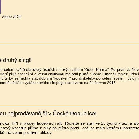
Video ZDE:
druhý singl!
 po celém světě obrovský úspěch s novým albem "Good Karma". Po první vlaštovc
Marií přijít s taneční a velmi chytlavou melodií písně "Some Other Summer". Pís
 určitě by se mohla stát dobrým "kouskem" pro diskotéky po celém světě.... uvidí
cméně oficiální vydání nového singlu je stanoveno na 24.června 2016.
sou nejprodávanější v České Republice!
bříčku IFPI v prodeji hudebních alb. Roxette se stali ve 23.týdnu vítězi a 
tový vzestup přímo z nuly na místo první, což se málo kterému interpreto
ků má velmi pozitivní ohlasy.