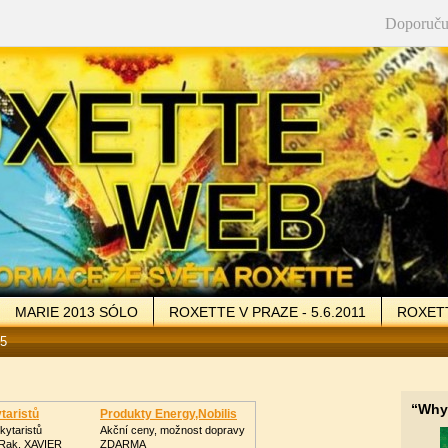
Doporuču
MARIE 2013 SÓLO
ROXETTE V PRAZE - 5.6.2011
ROXETT
5
LERIE
VZKAZY
ODKAZY
KONTAKT
“Why
taristů
Produkty Energy,Nobilis
kytaristů
Akční ceny, možnost dopravy
Rak, XAVIER
ZDARMA