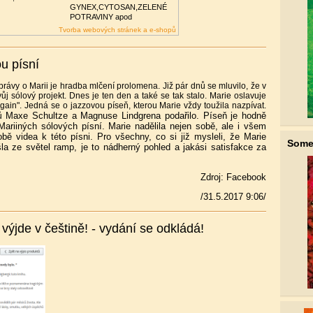
GYNEX,CYTOSAN,ZELENÉ
POTRAVINY apod
Tvorba webových stránek a e-shopů
u písní
právy o Marii je hradba mlčení prolomena. Již pár dnů se mluvilo, že v
j sólový projekt. Dnes je ten den a také se tak stalo. Marie oslavuje
in". Jedná se o jazzovou píseň, kterou Marie vždy toužila nazpívat.
Maxe Schultze a Magnuse Lindgrena podařilo. Píseň je hodně
ků
Mariiných sólových písní. Marie nadělila nejen sobě, ale i všem
 videa k této písni. Pro všechny, co si již mysleli, že Marie
Some
a ze světel ramp, je to nádherný pohled a jakási satisfakce za
Zdroj: Facebook
/31.5.2017 9:06/
výjde v češtině! - vydání se odkládá!