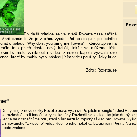
Roxe
Po delší odmlce se ve světě Roxette zase začíná
 Marií oznámili, že je v plánu vydání třetího singlu z posledního
nat o baladu "Why don't you bring me flowers" , kterou zpívá na
 měla tato píseň dostat nový kabát, takže se můžeme těšit
písni by mělo vzniknout i video. Zároveň kapela vyzvala své
ence, které by mohly být v následujícím videu použity. Jaký bude
Zdroj: Roxette.se
mer"
Druhý singl z nové desky Roxette právě vychází. Po pilotním singlu "It Just Happens
se rozhodně hodí taneční a rytmické tóny. Rozhodli se tak logicky jako druhý si
Jedná se o taneční melodii, která však neztrácí typický základ pro Roxette. Vyšlo 
animovaného "textového" videa, doplněného několika fotografiemi Pera a Marie. D
dobře zvolené.