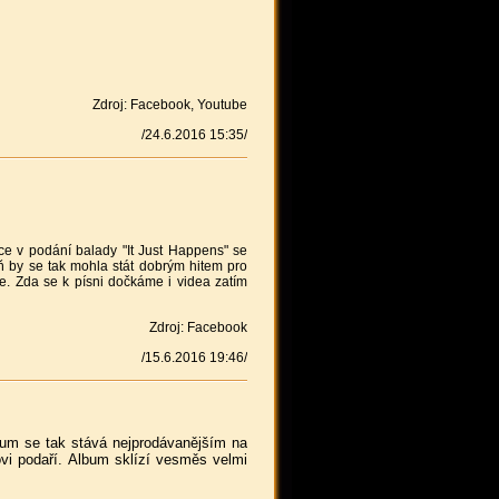
Zdroj: Facebook, Youtube
/24.6.2016 15:35/
e v podání balady "It Just Happens" se
eň by se tak mohla stát dobrým hitem pro
me. Zda se k písni dočkáme i videa zatím
Zdroj: Facebook
/15.6.2016 19:46/
album se tak stává nejprodávanějším na
vi podaří. Album sklízí vesměs velmi