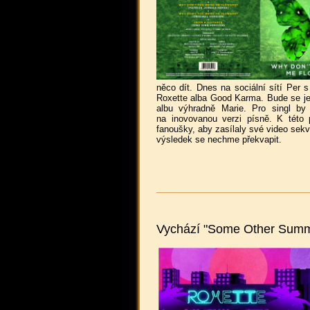
něco dít. Dnes na sociální sítí Per s
Roxette alba Good Karma. Bude se jed
albu výhradně Marie. Pro singl by
na inovovanou verzi písně. K této 
fanoušky, aby zasílaly své video sekv
výsledek se nechme překvapit.
Vychází "Some Other Sum