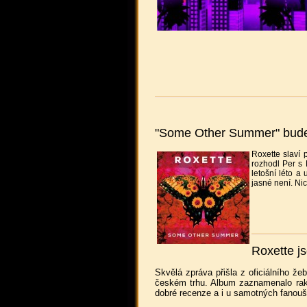
"Some Other Summer" bude 
Roxette slaví
rozhodl Per s 
letošní léto a
jasné není. Ni
Roxette j
Skvělá zpráva přišla z oficiálního že
českém trhu. Album zaznamenalo rake
dobré recenze a i u samotných fanouš