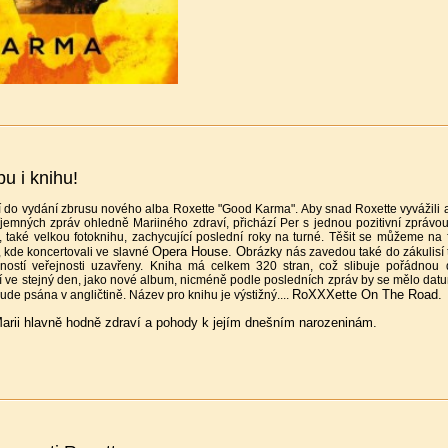
u i knihu!
jí do vydání zbrusu nového alba Roxette "Good Karma". Aby snad Roxette vyvážil
íjemných zpráv ohledně Mariiného zdraví, přichází Per s jednou pozitivní zpráv
také velkou fotoknihu, zachycující poslední roky na turné. Těšit se můžeme na 
Opera House. O
 kde koncertovali ve slavné
brázky nás zavedou také do zákulisí 
ností veřejnosti uzavřeny. Kniha má celkem 320 stran, což slibuje pořádnou d
í ve stejný den, jako nové album, nicméně podle posledních zpráv by se mělo da
RoXXXette On The Road.
bude psána v angličtině. Název pro knihu je výstižný....
arii hlavně hodně zdraví a pohody k jejím dnešním narozeninám.