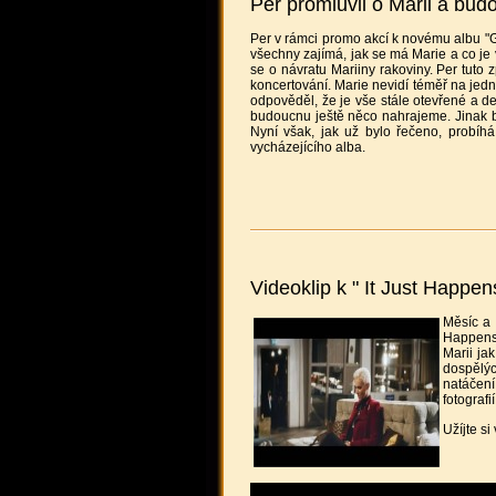
Per promluvil o Marii a bud
Per v rámci promo akcí k novému albu "G
všechny zajímá, jak se má Marie a co je v
se o návratu Mariiny rakoviny. Per tuto z
koncertování. Marie nevidí téměř na jedno
odpověděl, že je vše stále otevřené a de
budoucnu ještě něco nahrajeme. Jinak bu
Nyní však, jak už bylo řečeno, probíh
vycházejícího alba.
Videoklip k " It Just Happen
Měsíc a 
Happens"
Marii jak
dospělýc
natáčení
fotograf
Užíjte si